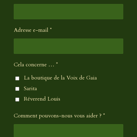
i
i
o
l
n
e
Adresse e-mail *
Cela concerne … *
La boutique de la Voix de Gaia
Sarita
Réverend Louis
Comment pouvons-nous vous aider ? *