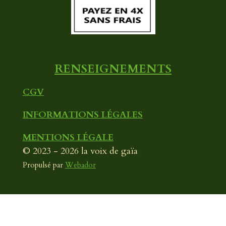
o
e
r
k
a
m
RENSEIGNEMENTS
CGV
INFORMATIONS LÉGALES
MENTIONS LÉGALE
© 2023 - 2026 la voix de gaïa
Propulsé par
Webador