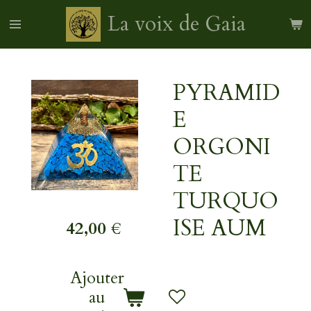
Passer
La voix de Gaia
au
contenu
principal
PYRAMID
E
ORGONI
TE
TURQUO
ISE AUM
42,00 €
Ajouter
au