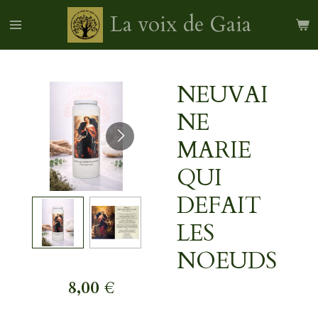
Passer
La voix de Gaia
au
contenu
principal
NEUVAI
NE
MARIE
QUI
DEFAIT
LES
NOEUDS
8,00 €