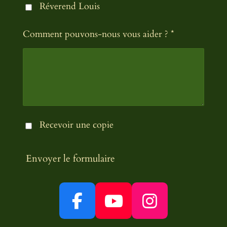
Réverend Louis
Comment pouvons-nous vous aider ? *
Recevoir une copie
Envoyer le formulaire
F
Y
I
a
o
n