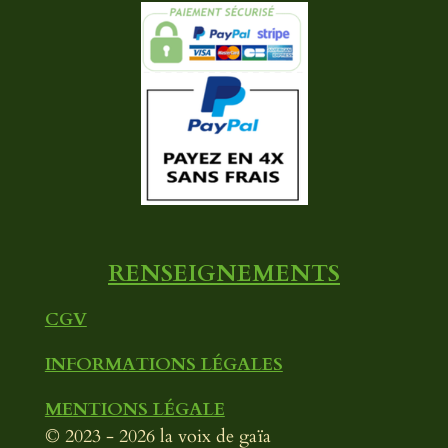
c
u
s
e
T
t
b
u
a
o
b
g
o
e
r
k
a
m
RENSEIGNEMENTS
CGV
INFORMATIONS LÉGALES
MENTIONS LÉGALE
© 2023 - 2026 la voix de gaïa