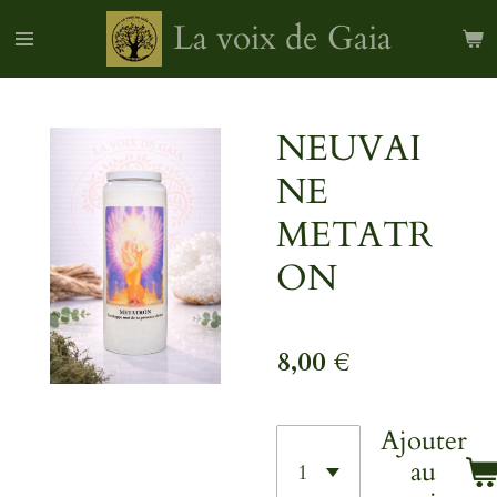
Passer
La voix de Gaia
au
contenu
principal
NEUVAI
NE
METATR
ON
8,00 €
Ajouter
au