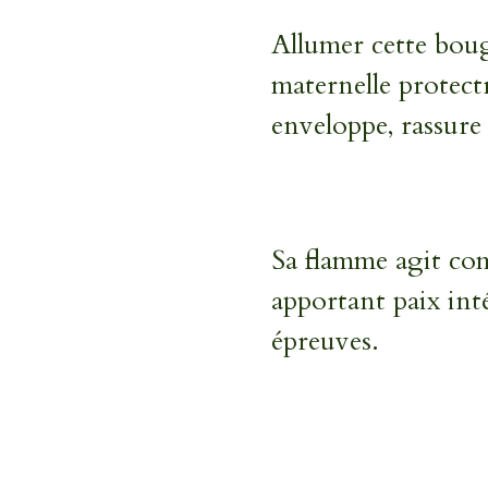
Allumer cette bougi
maternelle protectr
enveloppe, rassure 
Sa flamme agit co
apportant paix inté
épreuves.