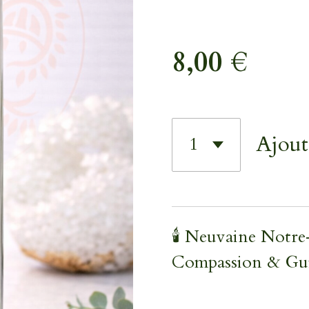
8,00 €
Ajout
🕯️ Neuvaine Notr
Compassion & Gui