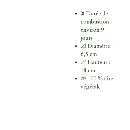
⏳ Durée de
combustion :
environ 9
jours
📐 Diamètre :
6,5 cm
📏 Hauteur :
18 cm
🌱 100 % cire
végétale