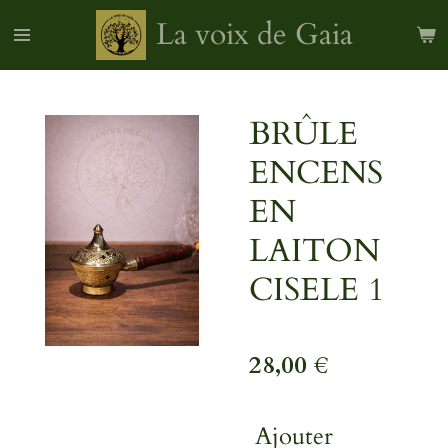
Passer
La voix de Gaia
au
contenu
principal
BRÛLE
ENCENS
EN
LAITON
CISELE 1
28,00 €
Ajouter