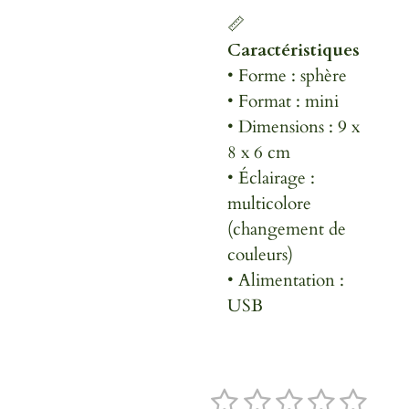
📏
Caractéristiques
• Forme : sphère
• Format : mini
• Dimensions : 9 x
8 x 6 cm
• Éclairage :
multicolore
(changement de
couleurs)
• Alimentation :
USB
1
2
3
4
5
E
É