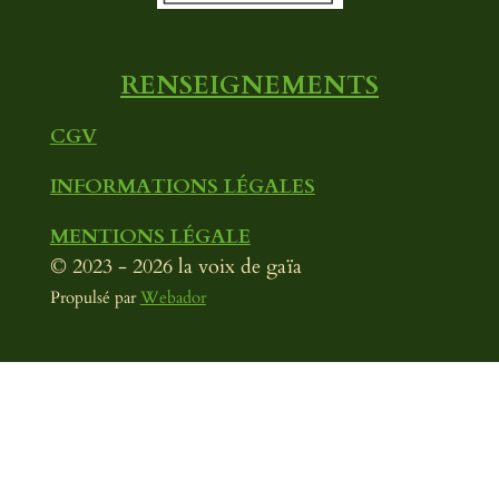
k
a
m
RENSEIGNEMENTS
CGV
INFORMATIONS LÉGALES
MENTIONS LÉGALE
© 2023 - 2026 la voix de gaïa
Propulsé par
Webador