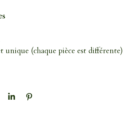
es
et unique (chaque pièce est différente)
P
É
a
p
r
i
t
n
a
g