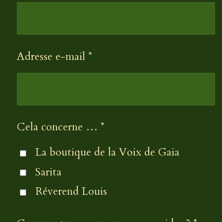
a
t
t
o
i
i
o
Adresse e-mail *
l
n
e
Cela concerne … *
La boutique de la Voix de Gaia
Sarita
Réverend Louis