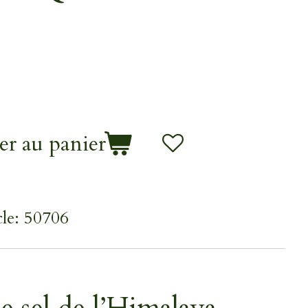
er au panier
le:
50706