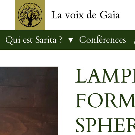
La voix de Gaia
Qui est Sarita ?
Conférences
LAMPE
FORM
SPHE