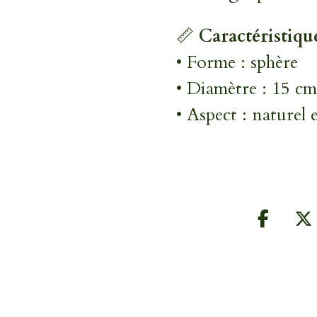
📏
Caractéristiqu
• Forme : sphère
• Diamètre : 15 cm
• Aspect : naturel 
P
P
a
a
r
r
t
t
a
a