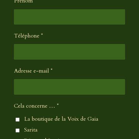
Prénom *
:
a
0
l
é
u
a
t
Téléphone *
t
o
i
i
o
l
n
e
Adresse e-mail *
Cela concerne … *
La boutique de la Voix de Gaia
Sarita