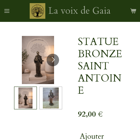
Passer
La voix de Gaia
au
contenu
principal
STATUE
BRONZE
SAINT
ANTOIN
E
92,00 €
Ajouter