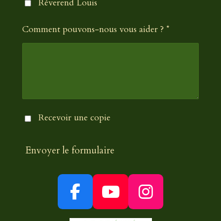
Réverend Louis
Comment pouvons-nous vous aider ? *
Recevoir une copie
Envoyer le formulaire
F
Y
I
a
o
n