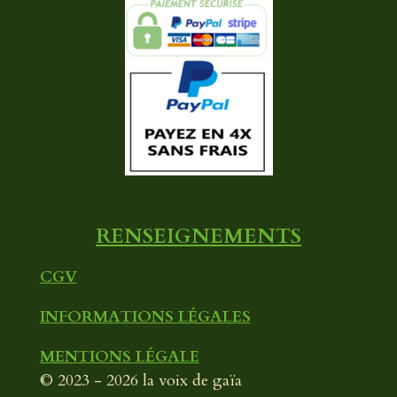
c
u
s
e
T
t
b
u
a
o
b
g
o
e
r
k
a
m
RENSEIGNEMENTS
CGV
INFORMATIONS LÉGALES
MENTIONS LÉGALE
© 2023 - 2026 la voix de gaïa