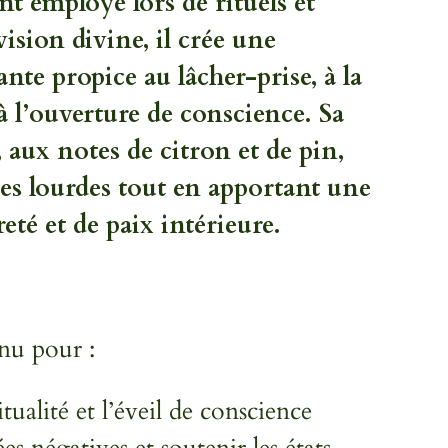
t employé lors de rituels et
 vision divine, il crée une
nte propice au lâcher-prise, à la
 à l’ouverture de conscience. Sa
, aux notes de citron et de pin,
ies lourdes tout en apportant une
eté et de paix intérieure.
nu pour :
itualité et l’éveil de conscience
ées négatives et soutenir les états