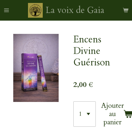
Passer
La voix de Gaia
au
contenu
principal
Encens
Divine
Guérison
2,00 €
Ajouter
au
panier