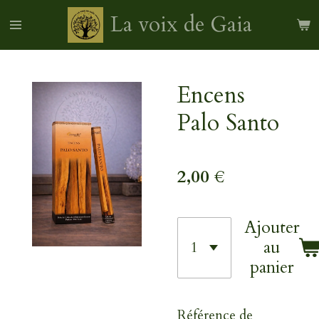
Passer
La voix de Gaia
au
contenu
principal
Encens
Palo Santo
2,00 €
Ajouter
au
panier
Référence de