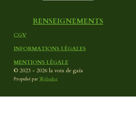
m
RENSEIGNEMENTS
CGV
INFORMATIONS LÉGALES
MENTIONS LÉGALE
© 2023 - 2026 la voix de gaïa
Propulsé par
Webador