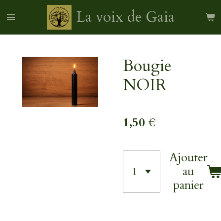
Passer
La voix de Gaia
au
contenu
principal
Bougie
NOIR
1,50 €
Ajouter
au
panier