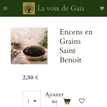
Passer
La voix de Gaia
au
contenu
principal
Encens en
Grains
Saint
Benoît
2,50 €
Ajouter
au