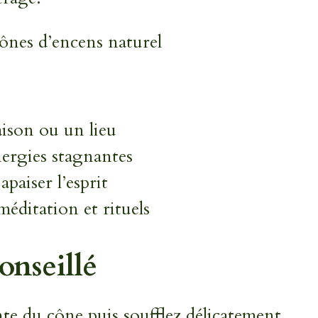
ônes d’encens naturel
aison ou un lieu
nergies stagnantes
apaiser l’esprit
ditation et rituels
onseillé
te du cône puis soufflez délicatement