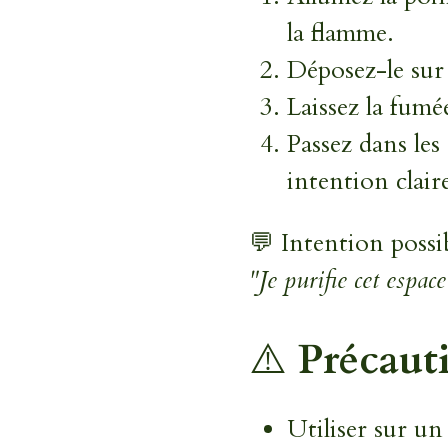
la flamme.
Déposez-le sur
Laissez la fumé
Passez dans les
intention clair
💬 Intention possib
"Je purifie cet espace
⚠️
Précauti
Utiliser sur u