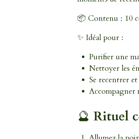
📦 Contenu : 10 c
✨ Idéal pour :
Purifier une m
Nettoyer les é
Se recentrer et 
Accompagner mé
🔮
Rituel c
Allumez la poin