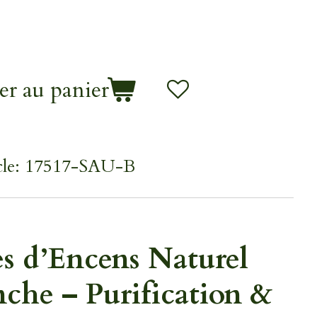
er au panier
le:
17517-SAU-B
s d’Encens Naturel
che – Purification &