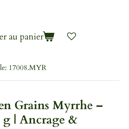
er au panier
le:
17008.MYR
en Grains Myrrhe –
 g | Ancrage &