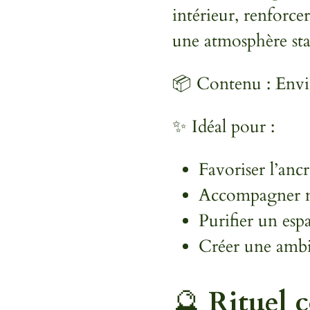
intérieur, renforcer
une atmosphère stab
📦 Contenu : Envir
✨ Idéal pour :
Favoriser l’ancr
Accompagner mé
Purifier un esp
Créer une ambia
🔮
Rituel c