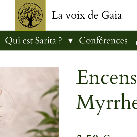
La voix de Gaia
Qui est Sarita ?
Conférences
Encens
Myrrh