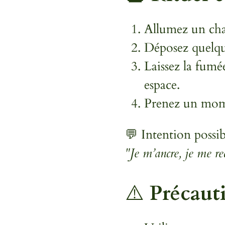
Allumez un cha
Déposez quelqu
Laissez la fumé
espace.
Prenez un momen
💬 Intention possib
"Je m’ancre, je me rec
⚠️
Précauti