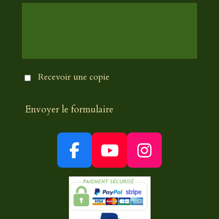
Recevoir une copie
Envoyer le formulaire
F
Y
I
a
o
n
c
u
s
e
T
t