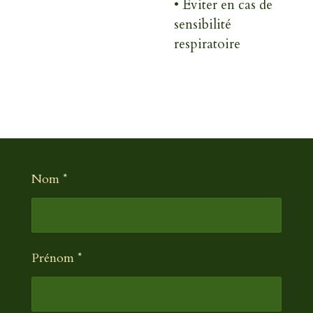
•
Éviter en cas de
sensibilité
respiratoire
Nom *
Prénom *