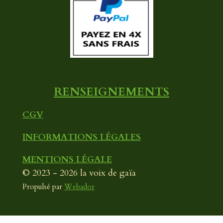
b
u
a
o
b
g
o
e
r
k
a
m
RENSEIGNEMENTS
CGV
INFORMATIONS LÉGALES
MENTIONS LÉGALE
© 2023 - 2026 la voix de gaïa
Propulsé par
Webador