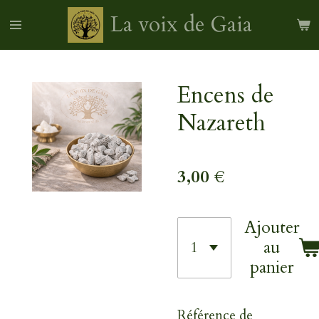
Passer
La voix de Gaia
au
contenu
principal
Encens de
Nazareth
3,00 €
Ajouter
au
panier
Référence de