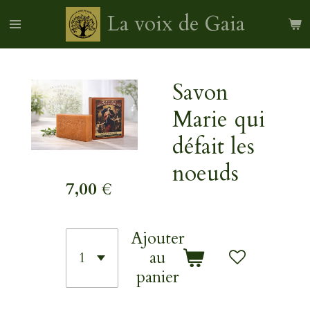
Passer
La voix de Gaia
au
contenu
principal
Savon
Marie qui
défait les
noeuds
7,00 €
Ajouter
au
panier