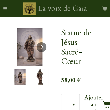
Passer
La voix de Gaia
au
contenu
principal
Statue de
Jésus
Sacré-
Cœur
58,00 €
Ajouter
au