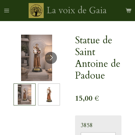
Passer
La voix de Gaia
au
contenu
principal
Statue de
Saint
Antoine de
Padoue
15,00 €
3858