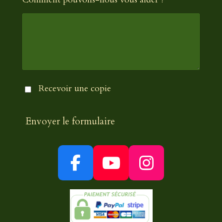
Recevoir une copie
Envoyer le formulaire
F
Y
I
a
o
n
c
u
s
e
T
t