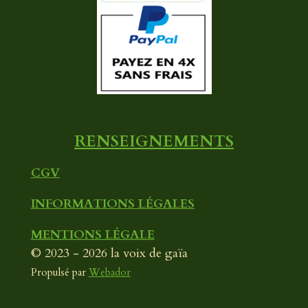
b
u
a
o
b
g
o
e
r
k
a
m
RENSEIGNEMENTS
CGV
INFORMATIONS LÉGALES
MENTIONS LÉGALE
© 2023 - 2026 la voix de gaïa
Propulsé par
Webador