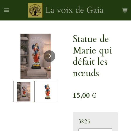
Passer
La voix de Gaia
au
contenu
principal
Statue de
Marie qui
défait les
nœuds
15,00 €
3825