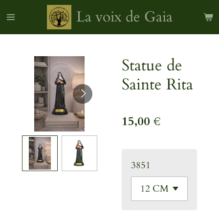
Passer
La voix de Gaia
au
contenu
principal
Statue de
Sainte Rita
15,00 €
3851