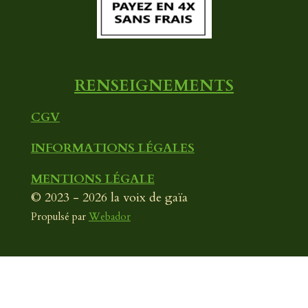
o
e
r
k
a
m
RENSEIGNEMENTS
CGV
INFORMATIONS LÉGALES
MENTIONS LÉGALE
© 2023 - 2026 la voix de gaïa
Propulsé par
Webador