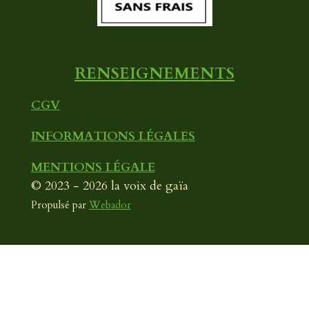
o
e
r
k
a
m
RENSEIGNEMENTS
CGV
INFORMATIONS LÉGALES
MENTIONS LÉGALE
© 2023 - 2026 la voix de gaïa
Propulsé par
Webador