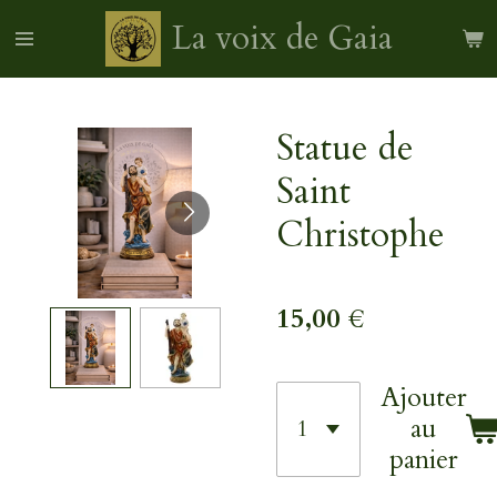
Passer
La voix de Gaia
au
contenu
principal
Statue de
Saint
Christophe
15,00 €
Ajouter
au
panier