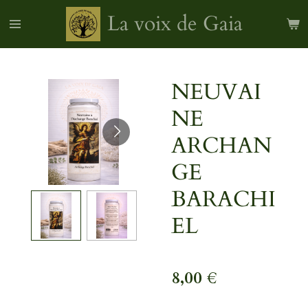
Passer
La voix de Gaia
au
contenu
principal
NEUVAI
NE
ARCHAN
GE
BARACHI
EL
8,00 €