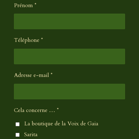
v
Prénom *
:
a
0
l
é
u
a
t
Téléphone *
t
o
i
i
o
l
n
e
Adresse e-mail *
Cela concerne … *
La boutique de la Voix de Gaia
Sarita