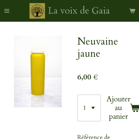
Passer
La voix de Gaia
au
contenu
principal
Neuvaine
jaune
6,00 €
Ajouter
au
panier
Référence de