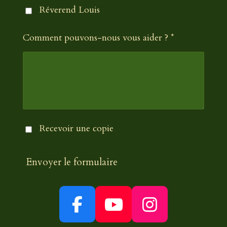
Réverend Louis
Comment pouvons-nous vous aider ? *
Recevoir une copie
Envoyer le formulaire
F
Y
I