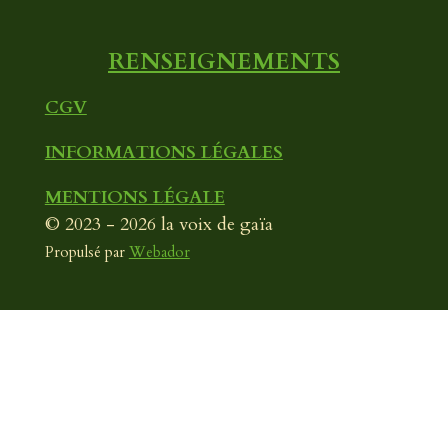
m
RENSEIGNEMENTS
CGV
INFORMATIONS LÉGALES
MENTIONS LÉGALE
© 2023 - 2026 la voix de gaïa
Propulsé par
Webador