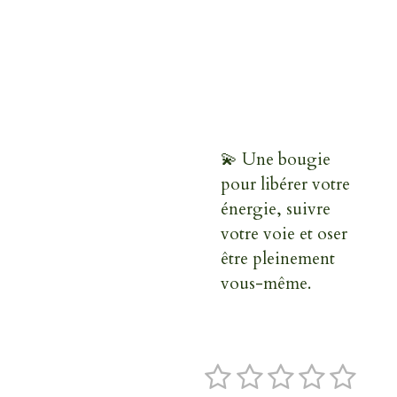
💫 Une bougie
pour libérer votre
énergie, suivre
votre voie et oser
être pleinement
vous-même.
1
2
3
4
5
E
É
n