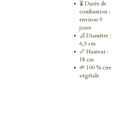
⏳ Durée de
combustion :
environ 9
jours
📐 Diamètre :
6,5 cm
📏 Hauteur :
18 cm
🌱 100 % cire
végétale