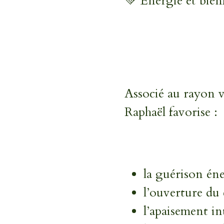
💚 Énergie et bienf
Associé au rayon v
Raphaël favorise :
la guérison én
l’ouverture du
l’apaisement in