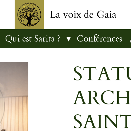
La voix de Gaia
Qui est Sarita ?
Conférences
STAT
ARCH
SAIN