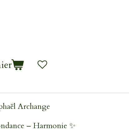
ier
aphaël Archange
ondance – Harmonie ✨